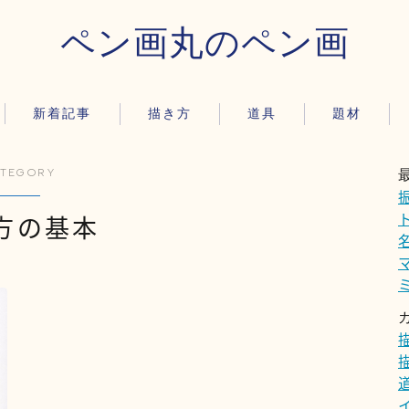
ペン画丸のペン画
新着記事
描き方
道具
題材
描き方の基本
ペンの種類と特徴
動物
TEGORY
HOME
ペン画に最適なインクの選
静物
び方
方の基本
新着記事
風景
描き方
描き方の基本
道具