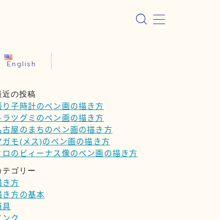
English
最近の投稿
振り子時計のペン画の描き方
トラツグミのペン画の描き方
名古屋のまちのペン画の描き方
マガモ(メス)のペン画の描き方
ミロのビィーナス像のペン画の描き方
カテゴリー
描き方
描き方の基本
道具
インク