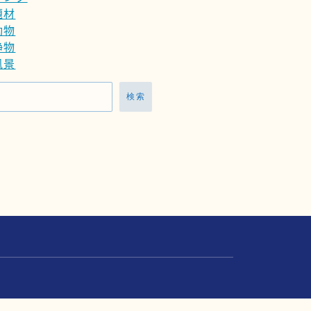
題材
動物
静物
風景
検索