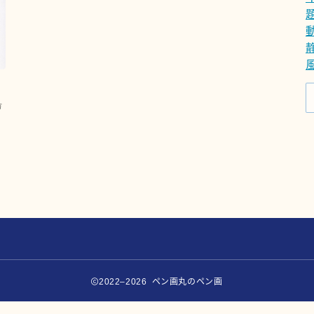
ペンの種類と特徴
ペン画に最適なインクの選び方
題材
動物
方
静物
風景
プロフィール
プライバシーポリシー
お問い合わせ
2022–2026 ペン画丸のペン画